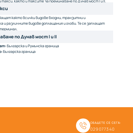
такси, както и таксите за преминаване по Дунав мост I и II.
кси
ащат както всички видове входни, транзитни и
а и различните видове доплащания и глоби. Те се заплащат
терминал.
аване по Дунав мост I и II
ат:
Българска и Румънска граница
о:
Българска граница
ОБАДЕТЕ СЕ СЕГА:
029077340