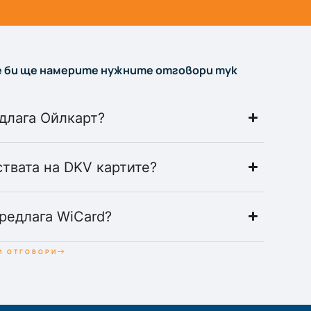
 би ще намерите нужните отговори тук
длага Ойлкарт?
твата на DKV картите?
редлага WiCard?
И ОТГОВОРИ