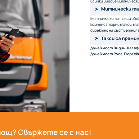
всички видове митнически 
Митнически та
Митническите такси обхв
компенсаторни такси, так
директно на съответния 
Такси са премин
Дунав мост Видин-Калаф
Дунав мост Русе-Гюргев
ощ? Свържете се с нас!