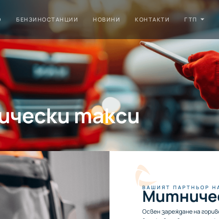
D
БЕНЗИНОСТАНЦИИ
НОВИНИ
КОНТАКТИ
ГТП
ически такси
ВАШИЯТ ПАРТНЬОР Н
Митниче
Освен зареждане на горив