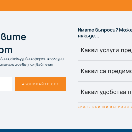
Имате въпроси? Може
овите
някъде...
арт
Какви услуги пре
овини, ексклузивни оферти и полезни
останали и се възползвайте от
Какви са предимс
АБОНИРАЙТЕ СЕ!
Какви удобства п
ВИЖТЕ ВСИЧКИ ВЪПРОСИ 