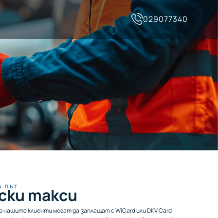
029077340
А ПЪТ
ски такси
о нашите клиенти могат да заплащат с WiCard или DKV Card