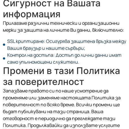
Сигурност на Вашата
информация
Прилагаме различни технически и организационни
мерки за защита на личните Ви данни, включително:
SSL криптиране: Осигурява защитена връзка между
Вашия браузър и нашите сървъри;
Контрол на достъпа: Достъп до лични данни имат
само упълномощени служители.
Промени в тази Политика
за поверителност
Запазваме правото си по наше усмотрение да
променяме или заменяме настоящата Политика за
поверителност по всяко време.
Всички промени ще
бъдат публикувани на тази страница.
Ваша
отговорност е периодично да преглеждате тази
Политика.
Продължавайки да използвате услугите