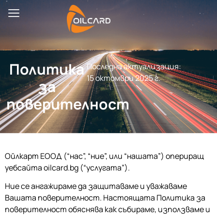
Политика
Последна актуализация:
15 октомври 2025 г.
за
поверителност
Ойлкарт ЕООД (“нас”, “ние”, или “нашата”) опериращ
уебсайта oilcard.bg (“услугата”).
Ние се ангажираме да защитаваме и уважаваме
Вашата поверителност. Настоящата Политика за
поверителност обяснява как събираме, използваме и