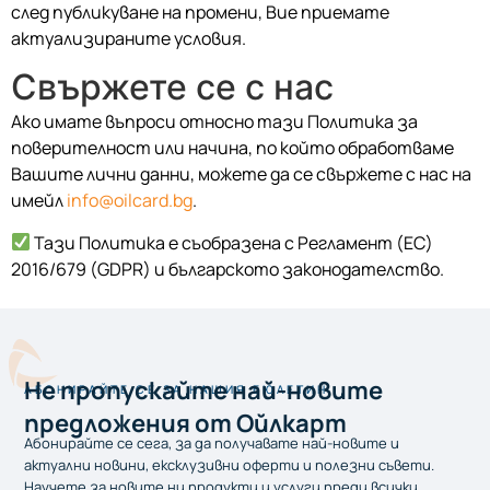
след публикуване на промени, Вие приемате
актуализираните условия.
Свържете се с нас
Ако имате въпроси относно тази Политика за
поверителност или начина, по който обработваме
Вашите лични данни, можете да се свържете с нас на
имейл
info@oilcard.bg
.
Тази Политика е съобразена с Регламент (ЕС)
2016/679 (GDPR) и българското законодателство.
Не пропускайтe най-новите
АБОНИРАЙТЕ СЕ ЗА НАШИЯ БЮЛЕТИН
предложения от Ойлкарт
Абонирайте се сега, за да получавате най-новите и
актуални новини, ексклузивни оферти и полезни съвети.
Научете за новите ни продукти и услуги преди всички